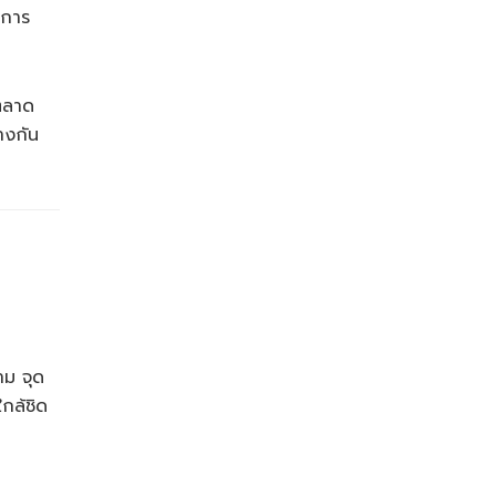
 การ
รตลาด
่างกัน
าม จุด
กล้ชิด