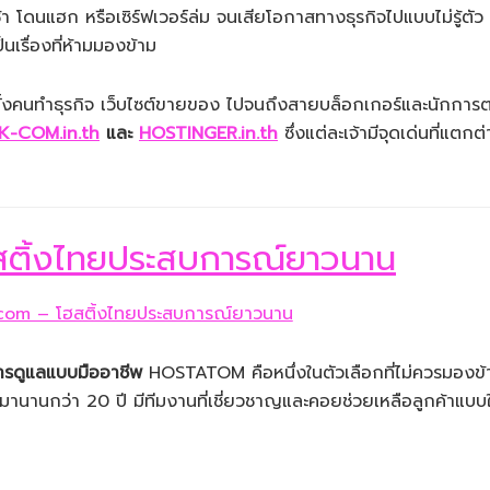
 โดนแฮก หรือเซิร์ฟเวอร์ล่ม จนเสียโอกาสทางธุรกิจไปแบบไม่รู้ตัว
็นเรื่องที่ห้ามมองข้าม
ทั้งคนทำธุรกิจ เว็บไซต์ขายของ ไปจนถึงสายบล็อกเกอร์และนักกา
K-COM.in.th
และ
HOSTINGER.in.th
ซึ่งแต่ละเจ้ามีจุดเด่นที่แตกต
ิ้งไทยประสบการณ์ยาวนาน
ารดูแลแบบมืออาชีพ
HOSTATOM คือหนึ่งในตัวเลือกที่ไม่ควรมองข้
นานกว่า 20 ปี มีทีมงานที่เชี่ยวชาญและคอยช่วยเหลือลูกค้าแบบใ