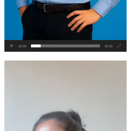
00:00
00:30
Video
Player