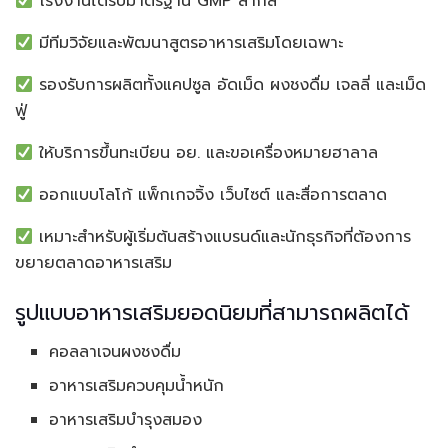
โรงงานได้รับมาตรฐาน GMP สากล
มีทีมวิจัยและพัฒนาสูตรอาหารเสริมโดยเฉพาะ
รองรับการผลิตทั้งแคปซูล อัดเม็ด ผงชงดื่ม เจลลี่ และเม็ด
ฟู่
ให้บริการขึ้นทะเบียน อย. และขอเครื่องหมายฮาลาล
ออกแบบโลโก้ แพ็กเกจจิ้ง เว็บไซต์ และสื่อการตลาด
เหมาะสำหรับผู้เริ่มต้นสร้างแบรนด์และนักธุรกิจที่ต้องการ
ขยายตลาดอาหารเสริม
รูปแบบอาหารเสริมยอดนิยมที่สามารถผลิตได้
คอลลาเจนผงชงดื่ม
อาหารเสริมควบคุมน้ำหนัก
อาหารเสริมบำรุงสมอง