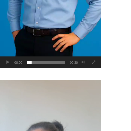
00:00
00:30
Video
Player