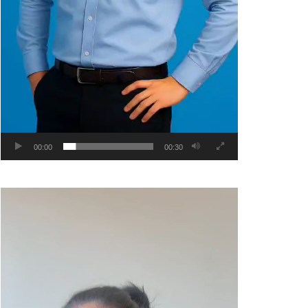
00:00
00:30
Video
Player