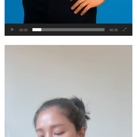
00:00
00:30
Video
Player