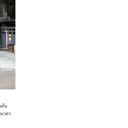
ทั้ง
งเวลา