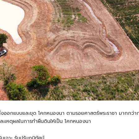
ทั้งออกแบบและขุด โคกหนองนา ตามรอยศาสตร์พระราชา มากกว่าก
าและเหตุผลในการทำผืนดินให้เป็น โคกหนองนา
จาะ รับปรับภูมิทัศน์