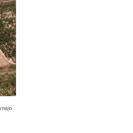
ารขุด