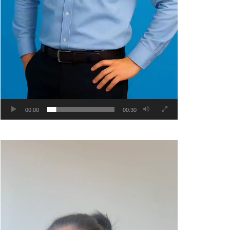
00:00
00:30
Video
Player