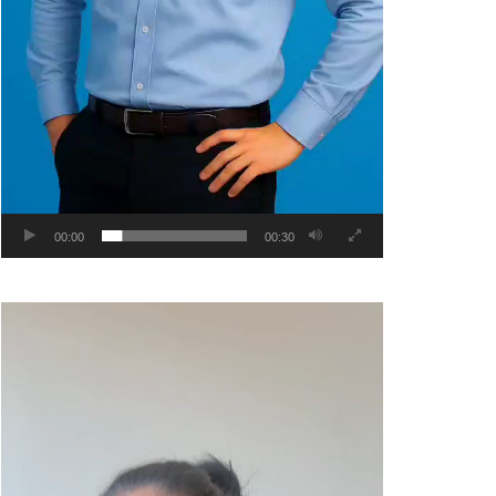
00:00
00:30
Video
Player