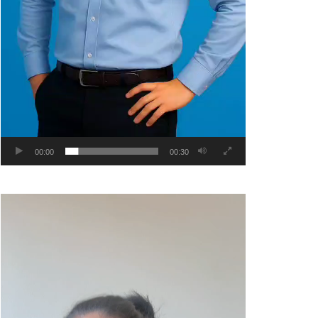
00:00
00:30
Video
Player