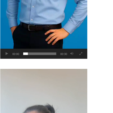
00:00
00:30
Video
Player