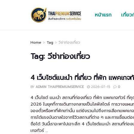
หน้าแรก
เกี่ยว
Home
Tag
วีซ่าท่องเที่ยว
Tag:
วีซ่าท่องเที่ยว
4 เว็บไซต์แนะนำ ที่เที่ยว ที่พัก แพคเกจทั
BY
ADMIN THAIPREMIUMSERVICE
2026-07-15
0
4 เว็บไซต์ แนะนำ สถานที่ท่องเที่ยว ที่พัก แพคเกจทัวร์ ที
2026 ในยุคที่การเดินทางกลายเป็นไลฟ์สไตล์ การวางแผนท่อง
จองตั๋วหรือหาที่พักเท่านั้น แต่ยังรวมไปถึงการเลือกแพคเกจ
การได้แรงบันดาลใจจากรีวิวสถานที่ต่าง ๆ และการเชื่อมต่อกับผู
ถือได้ วันนี้เราจะพาไปเจาะลึก 4 เว็บไซต์แนะนำ สถานที่ท่อง
เกจทัวร์ ...