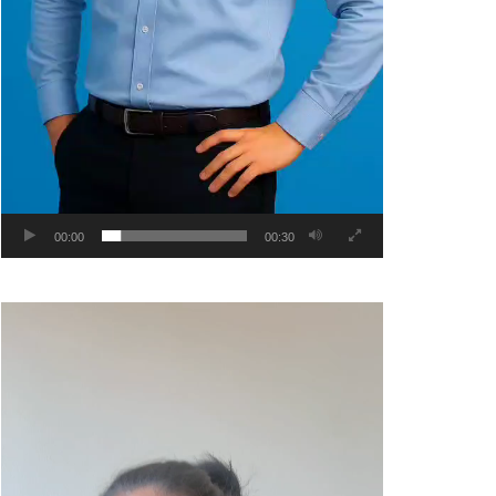
00:00
00:30
Video
Player