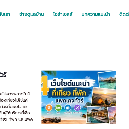
กับเรา
ช่างดูแลบ้าน
โซล่าเซลล์
บทความแนะนำ
ติดต
วร์
่คุณไม่ควรพลาดในปี
เที่ยวไม่ใช่แค่
ทัวร์ที่ตอบโจทย์
้ให้บริการที่เชื่อ
เที่ยว ที่พัก และแพค