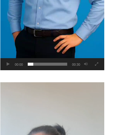
00:00
00:30
Video
Player