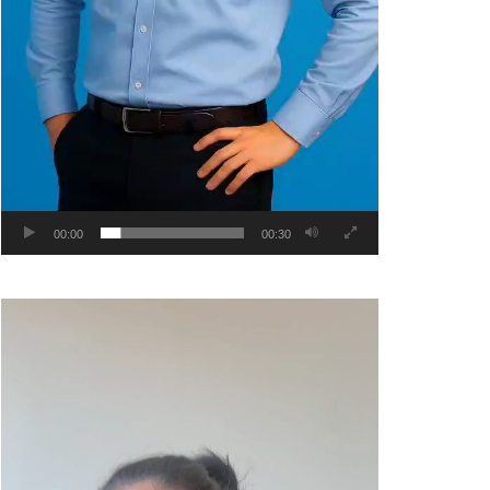
00:00
00:30
Video
Player