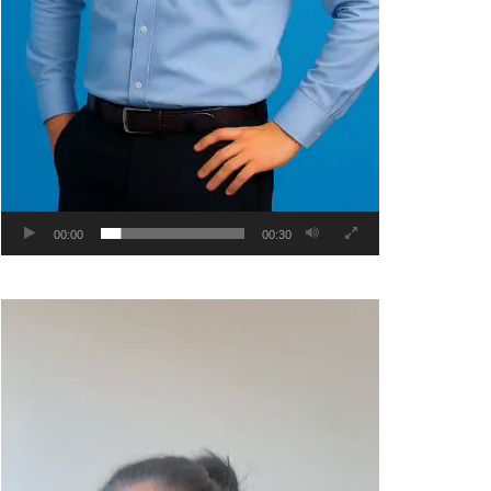
00:00
00:30
Video
Player