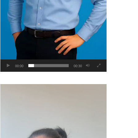
00:00
00:30
Video
Player