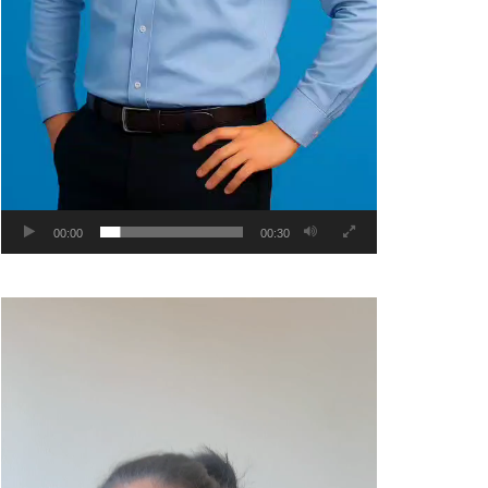
00:00
00:30
Video
Player