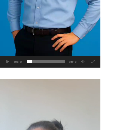
00:00
00:30
Video
Player